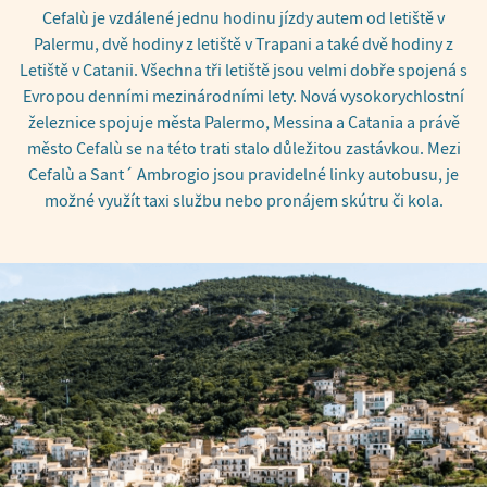
Cefalù je vzdálené jednu hodinu jízdy autem od letiště v
Palermu, dvě hodiny z letiště v Trapani a také dvě hodiny z
Letiště v Catanii. Všechna tři letiště jsou velmi dobře spojená s
Evropou denními mezinárodními lety. Nová vysokorychlostní
železnice spojuje města Palermo, Messina a Catania a právě
město Cefalù se na této trati stalo důležitou zastávkou. Mezi
Cefalù a Sant´ Ambrogio jsou pravidelné linky autobusu, je
možné využít taxi službu nebo pronájem skútru či kola.