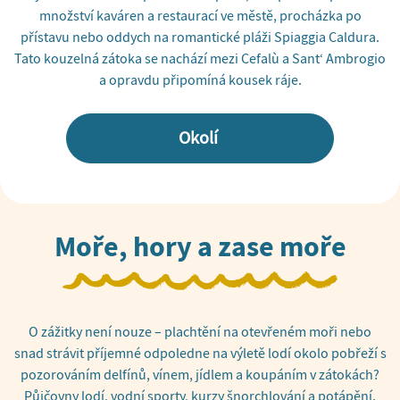
množství kaváren a restaurací ve městě, procházka po
přístavu nebo oddych na romantické pláži Spiaggia Caldura.
Tato kouzelná zátoka se nachází mezi Cefalù a Sant‘ Ambrogio
a opravdu připomíná kousek ráje.
Okolí
Moře, hory a zase moře
O zážitky není nouze – plachtění na otevřeném moři nebo
snad strávit příjemné odpoledne na výletě lodí okolo pobřeží s
pozorováním delfínů, vínem, jídlem a koupáním v zátokách?
Půjčovny lodí, vodní sporty, kurzy šnorchlování a potápění.