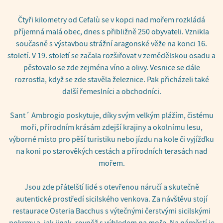
Čtyři kilometry od Cefalù se v kopci nad mořem rozkládá
příjemná malá obec, dnes s přibližně 250 obyvateli. Vznikla
současně s výstavbou strážní aragonské věže na konci 16.
století. V 19. století se začala rozšiřovat v zemědělskou osadu a
pěstovalo se zde zejména víno a olivy. Vesnice se dále
rozrostla, když se zde stavěla železnice. Pak přicházeli také
další řemeslníci a obchodníci.
Sant´ Ambrogio poskytuje, díky svým velkým plážím, čistému
moři, přírodním krásám zdejší krajiny a okolnímu lesu,
výborné místo pro pěší turistiku nebo jízdu na kole či vyjížďku
na koni po starověkých cestách a přírodních terasách nad
mořem.
Jsou zde přátelští lidé s otevřenou náručí a skutečně
autentické prostředí sicilského venkova. Za návštěvu stojí
restaurace Osteria Bacchus s výtečnými čerstvými sicilskými