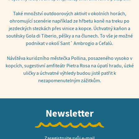
Také množství outdoorových aktivit v okolních horách,
ohromující scenérie například ze hřbetu koně na treku po
jezdeckých stezkách přes vinice a kopce. Úchvatný kaňon a
soutěsky Gola di Tiberio, pěšky a na člunech. To vše je možné
podnikat v okolí Sant´ Ambrogio a Cefalù.
Návštěva kuriózního městečka Pollina, posazeného vysoko v
kopcích, sugestivní amfiteátr Pietra Rosa na úpatí hradu, úzké
uličky a úchvatné výhledy budou jistě patřit k
nezapomenutelným zážitkům.
Newsletter
Zaregistrujte svůj e-mail