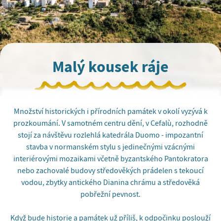
Malý kousek ráje
Množství historických i přírodních památek v okolí vyzývá k
prozkoumání. V samotném centru dění, v Cefalù, rozhodně
stojí za návštěvu rozlehlá katedrála Duomo - impozantní
stavba v normanském stylu s jedinečnými vzácnými
interiérovými mozaikami včetně byzantského Pantokratora
nebo zachovalé budovy středověkých prádelen s tekoucí
vodou, zbytky antického Dianina chrámu a středověká
pobřežní pevnost.
Když bude historie a památek už příliš, k odpočinku poslouží